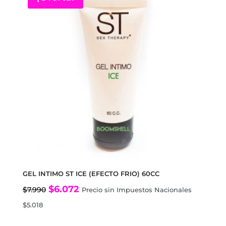
GEL INTIMO ST ICE (EFECTO FRIO) 60CC
El
El
$
6.072
$
7.990
Precio sin Impuestos Nacionales
precio
precio
$
5.018
original
actual