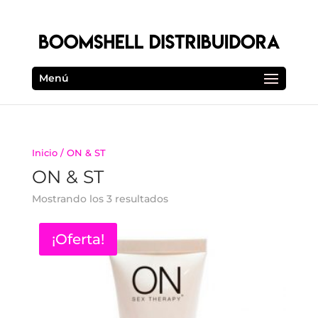
Menú
Inicio
/ ON & ST
ON & ST
Mostrando los 3 resultados
¡Oferta!