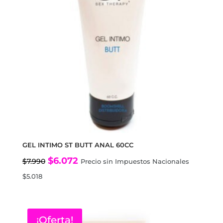
GEL INTIMO ST BUTT ANAL 60CC
El
El
$
6.072
$
7.990
Precio sin Impuestos Nacionales
precio
precio
$
5.018
original
actual
era:
es:
$7.990.
$6.072.
¡Oferta!