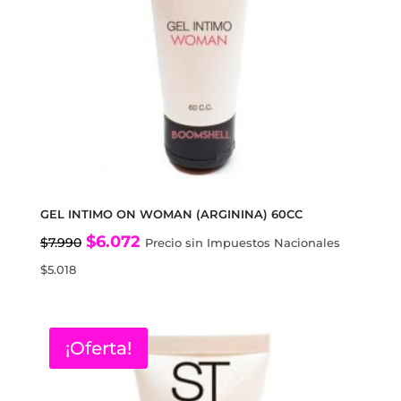
GEL INTIMO ON WOMAN (ARGININA) 60CC
El
El
$
6.072
$
7.990
Precio sin Impuestos Nacionales
precio
precio
$
5.018
original
actual
era:
es:
$7.990.
$6.072.
¡Oferta!