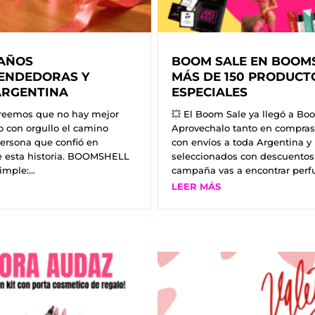
 AÑOS
BOOM SALE EN BOOMS
ENDEDORAS Y
MÁS DE 150 PRODUCT
ARGENTINA
ESPECIALES
reemos que no hay mejor
💥 El Boom Sale ya llegó a Bo
 con orgullo el camino
Aprovechalo tanto en compras
persona que confió en
con envíos a toda Argentina y
e esta historia. BOOMSHELL
seleccionados con descuentos
mple:...
campaña vas a encontrar perfu
LEER MÁS