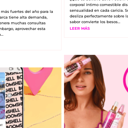
corporal íntimo comestible dis
sensualidad en cada caricia. S
 más fuertes del año para la
desliza perfectamente sobre la
marca tiene alta demanda,
sabor convierte los besos...
enera muchas consultas
LEER MÁS
embargo, aprovechar esta
..