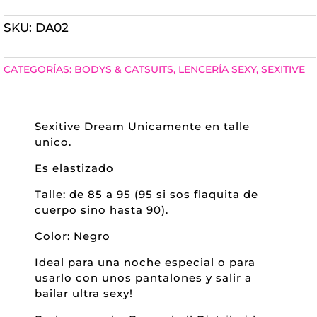
DREAM
SKU:
DA02
ANGEL
NEGRO
CATEGORÍAS:
BODYS & CATSUITS
,
LENCERÍA SEXY
,
SEXITIVE
CANTIDAD
Sexitive Dream Unicamente en talle
unico.
Es elastizado
Talle: de 85 a 95 (95 si sos flaquita de
cuerpo sino hasta 90).
Color: Negro
Ideal para una noche especial o para
usarlo con unos pantalones y salir a
bailar ultra sexy!