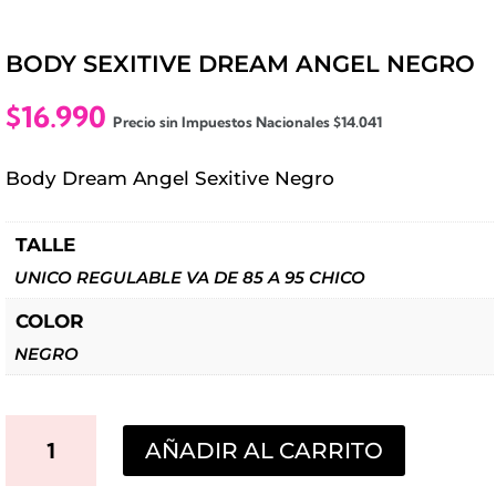
BODY SEXITIVE DREAM ANGEL NEGRO
$
16.990
Precio sin Impuestos Nacionales
$
14.041
Body Dream Angel Sexitive Negro
TALLE
UNICO REGULABLE VA DE 85 A 95 CHICO
COLOR
NEGRO
BODY
AÑADIR AL CARRITO
SEXITIVE