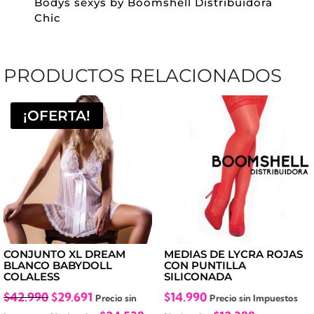
Bodys sexys by Boomshell Distribuidora
Chic
PRODUCTOS RELACIONADOS
¡OFERTA!
CONJUNTO XL DREAM
MEDIAS DE LYCRA ROJAS
BLANCO BABYDOLL
CON PUNTILLA
COLALESS
SILICONADA
El
El
$
42.990
$
29.691
$
14.990
Precio sin
Precio sin Impuestos