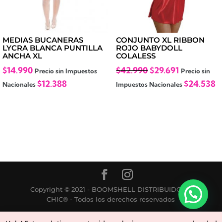
MEDIAS BUCANERAS
CONJUNTO XL RIBBON
LYCRA BLANCA PUNTILLA
ROJO BABYDOLL
ANCHA XL
COLALESS
El
El
$
14.990
$
42.990
$
29.691
Precio sin Impuestos
Precio sin
precio
precio
$
12.388
$
24.538
Nacionales
Impuestos Nacionales
original
actual
era:
es:
$42.990.
$29.691.
Copyright © 2021 - BOOMSHELL DISTRIBUIDORA
CHIC® - Todos los derechos reservados