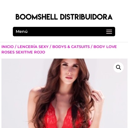
Menú
INICIO
/
LENCERÍA SEXY
/
BODYS & CATSUITS
/ BODY LOVE
ROSES SEXITIVE ROJO