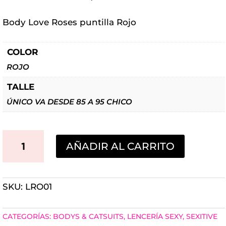
Body Love Roses puntilla Rojo
COLOR
ROJO
TALLE
ÚNICO VA DESDE 85 A 95 CHICO
BODY
AÑADIR AL CARRITO
LOVE
ROSES
SKU:
LRO01
SEXITIVE
ROJO
CATEGORÍAS:
BODYS & CATSUITS
,
LENCERÍA SEXY
,
SEXITIVE
CANTIDAD