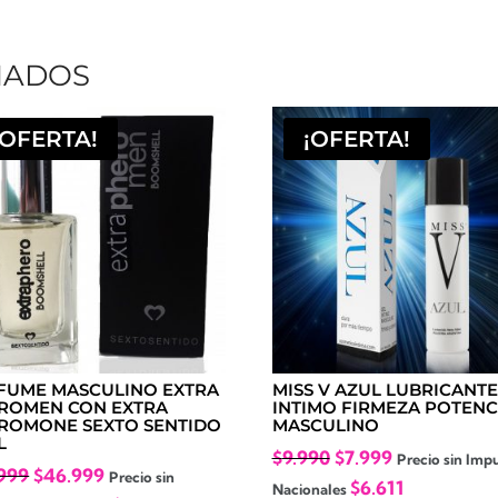
NADOS
¡OFERTA!
¡OFERTA!
FUME MASCULINO EXTRA
MISS V AZUL LUBRICANTE
ROMEN CON EXTRA
INTIMO FIRMEZA POTENC
ROMONE SEXTO SENTIDO
MASCULINO
L
El
El
$
9.990
$
7.999
Precio sin Imp
El
El
999
$
46.999
Precio sin
precio
precio
$
6.611
Nacionales