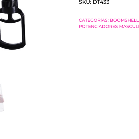
SKU:
DT433
SUCCION
PENIS
CATEGORÍAS:
BOOMSHELL
PUMP
POTENCIADORES MASCUL
CANTIDAD