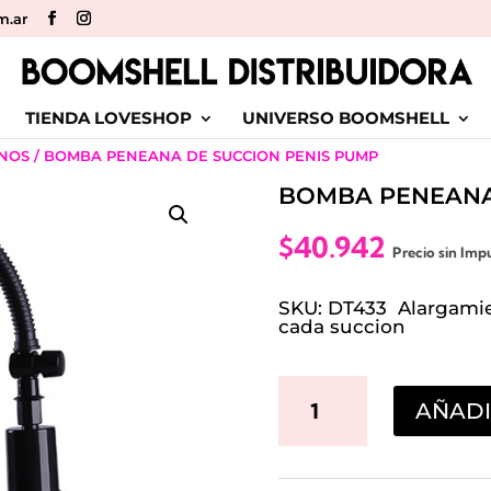
m.ar
TIENDA LOVESHOP
UNIVERSO BOOMSHELL
INOS
/ BOMBA PENEANA DE SUCCION PENIS PUMP
BOMBA PENEANA
$
40.942
Precio sin Imp
SKU: DT433 Alargami
cada succion
BOMBA
AÑADI
PENEANA
DE