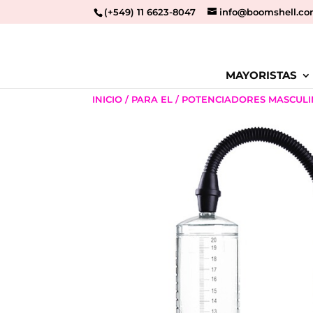
(+549) 11 6623-8047
info@boomshell.co
MAYORISTAS
INICIO
/
PARA EL
/
POTENCIADORES MASCUL