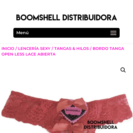
Menú
INICIO
/
LENCERÍA SEXY
/
TANGAS & HILOS
/ BORDO TANGA
OPEN LESS LACE ABIERTA