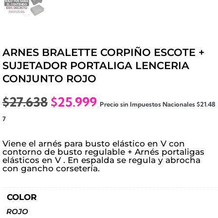
ARNES BRALETTE CORPIÑO ESCOTE +
SUJETADOR PORTALIGA LENCERIA
CONJUNTO ROJO
El
El
$
27.638
$
25.999
Precio sin Impuestos Nacionales
$
21.48
precio
precio
7
original
actual
era:
es:
Viene el arnés para busto elástico en V con
$27.638.
$25.999.
contorno de busto regulable + Arnés portaligas
elásticos en V . En espalda se regula y abrocha
con gancho corsetería.
COLOR
ROJO