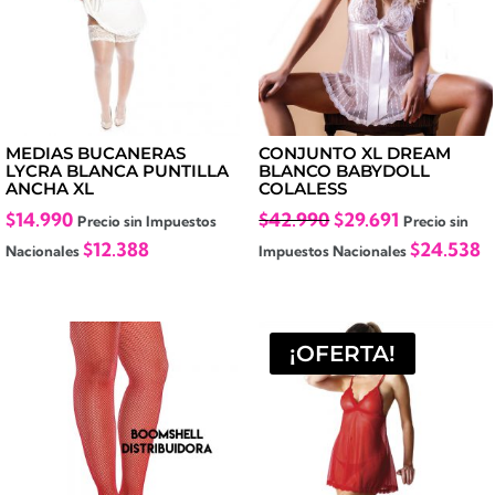
MEDIAS BUCANERAS
CONJUNTO XL DREAM
LYCRA BLANCA PUNTILLA
BLANCO BABYDOLL
ANCHA XL
COLALESS
El
El
$
14.990
$
42.990
$
29.691
Precio sin Impuestos
Precio sin
precio
precio
$
12.388
$
24.538
Nacionales
Impuestos Nacionales
original
actual
era:
es:
$42.990.
$29.691.
¡OFERTA!