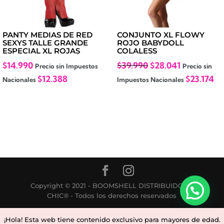
PANTY MEDIAS DE RED
CONJUNTO XL FLOWY
SEXYS TALLE GRANDE
ROJO BABYDOLL
ESPECIAL XL ROJAS
COLALESS
El
El
$
14.990
$
39.990
$
28.041
Precio sin Impuestos
Precio sin
precio
precio
$
12.388
$
23.174
Nacionales
Impuestos Nacionales
original
actual
era:
es:
$39.990.
$28.041.
Copyright © 2021 - BOOMSHELL DISTRIBUIDORA
¡Estamos en Línea!
CHIC® - Todos los derechos reservados
¡Hola! Esta web tiene contenido exclusivo para mayores de edad.