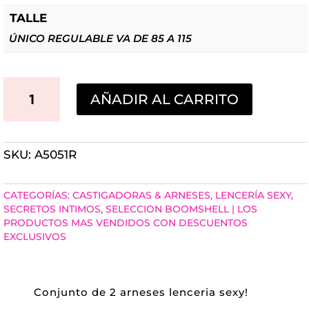
TALLE
ÚNICO REGULABLE VA DE 85 A 115
ARNES
AÑADIR AL CARRITO
BRALETTE
CORPIÑO
SKU:
A5051R
ESCOTE
+
CATEGORÍAS:
CASTIGADORAS & ARNESES
,
LENCERÍA SEXY
,
SUJETADOR
SECRETOS INTIMOS
,
SELECCION BOOMSHELL | LOS
PRODUCTOS MAS VENDIDOS CON DESCUENTOS
PORTALIGA
EXCLUSIVOS
LENCERIA
CONJUNTO
Conjunto de 2 arneses lenceria sexy!
ROJO