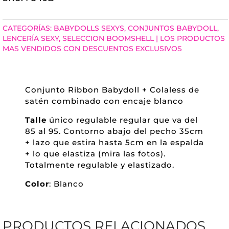
BABYDOLL
+
CATEGORÍAS:
BABYDOLLS SEXYS
,
CONJUNTOS BABYDOLL
,
COLALESS
LENCERÍA SEXY
,
SELECCION BOOMSHELL | LOS PRODUCTOS
MAS VENDIDOS CON DESCUENTOS EXCLUSIVOS
CANTIDAD
Conjunto Ribbon Babydoll + Colaless de
satén combinado con encaje blanco
Talle
único regulable regular que va del
85 al 95. Contorno abajo del pecho 35cm
+ lazo que estira hasta 5cm en la espalda
+ lo que elastiza (mira las fotos).
Totalmente regulable y elastizado.
Color
: Blanco
PRODUCTOS RELACIONADOS