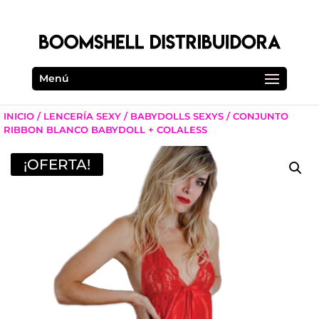
Menú
INICIO
/
LENCERÍA SEXY
/
BABYDOLLS SEXYS
/ CONJUNTO
RIBBON BLANCO BABYDOLL + COLALESS
¡OFERTA!