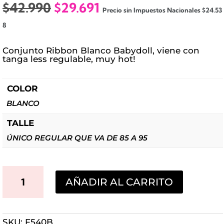
El
El
$
42.990
$
29.691
Precio sin Impuestos Nacionales
$
24.53
precio
precio
8
original
actual
era:
es:
Conjunto Ribbon Blanco Babydoll, viene con
$42.990.
$29.691.
tanga less regulable, muy hot!
COLOR
BLANCO
TALLE
ÚNICO REGULAR QUE VA DE 85 A 95
CONJUNTO
AÑADIR AL CARRITO
RIBBON
BLANCO
SKU:
F540B