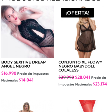
¡OFERTA!
BODY SEXITIVE DREAM
CONJUNTO XL FLOWY
ANGEL NEGRO
NEGRO BABYDOLL
COLALESS
$
16.990
Precio sin Impuestos
El
El
$
39.990
$
28.041
Precio sin
$
14.041
Nacionales
precio
precio
$
23.174
Impuestos Nacionales
original
actual
era:
es:
$39.990.
$28.041.