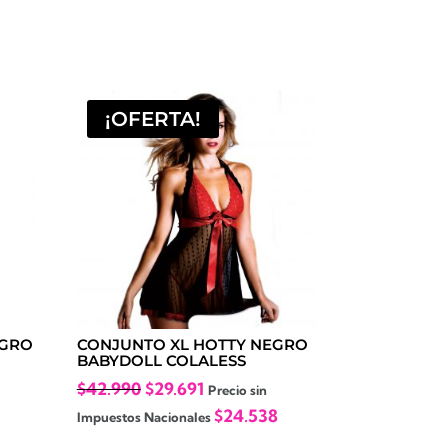
¡OFERTA!
EGRO
CONJUNTO XL HOTTY NEGRO
BABYDOLL COLALESS
El
El
$
42.990
$
29.691
Precio sin
precio
precio
$
24.538
Impuestos Nacionales
original
actual