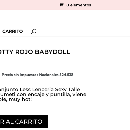
0 elementos
CARRITO
OTTY ROJO BABYDOLL
El
Precio sin Impuestos Nacionales
$
24.538
precio
l
actual
njunto Less Lenceria Sexy Talle
es:
umeti con encaje y puntilla, viene
ble, muy hot!
.
$29.691.
R AL CARRITO