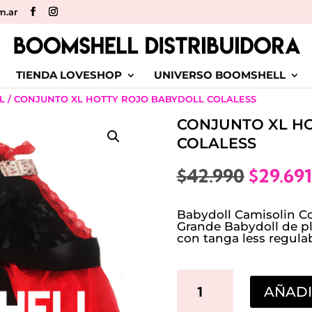
m.ar
TIENDA LOVESHOP
UNIVERSO BOOMSHELL
L
/ CONJUNTO XL HOTTY ROJO BABYDOLL COLALESS
CONJUNTO XL H
COLALESS
El
$
42.990
$
29.691
precio
origina
Babydoll Camisolin Co
era:
Grande Babydoll de pl
con tanga less regula
$42.990
CONJUNTO
AÑADI
XL