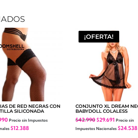
NADOS
¡OFERTA!
IAS DE RED NEGRAS CON
CONJUNTO XL DREAM N
TILLA SILICONADA
BABYDOLL COLALESS
El
El
990
$
42.990
$
29.691
Precio sin Impuestos
Precio sin
precio
precio
$
12.388
$
24.538
nales
Impuestos Nacionales
original
actual