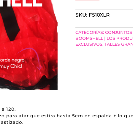
HOTTY
SKU:
F510XLR
ROJO
BABYDOLL
CATEGORÍAS:
CONJUNTOS
COLALESS
BOOMSHELL | LOS PROD
EXCLUSIVOS
,
TALLES GRA
CANTIDAD
 a 120.
 para atar que estira hasta 5cm en espalda + lo que e
lastizado.