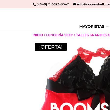
(+549) 11 6623-8047
info@boomshell.co
MAYORISTAS
INICIO
/
LENCERÍA SEXY
/
TALLES GRANDES X
¡OFERTA!