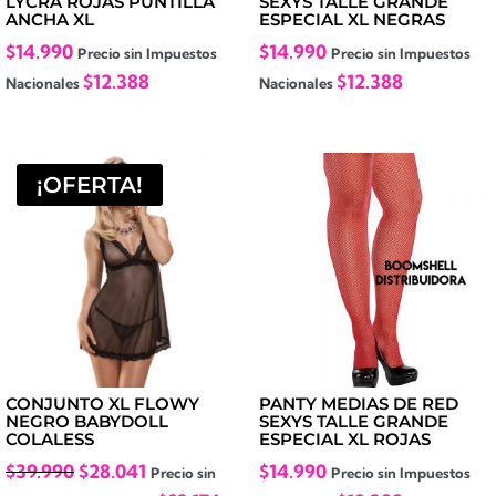
LYCRA ROJAS PUNTILLA
SEXYS TALLE GRANDE
ANCHA XL
ESPECIAL XL NEGRAS
$
14.990
$
14.990
Precio sin Impuestos
Precio sin Impuestos
$
12.388
$
12.388
Nacionales
Nacionales
¡OFERTA!
CONJUNTO XL FLOWY
PANTY MEDIAS DE RED
NEGRO BABYDOLL
SEXYS TALLE GRANDE
COLALESS
ESPECIAL XL ROJAS
El
El
$
39.990
$
28.041
$
14.990
Precio sin
Precio sin Impuestos