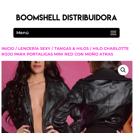
Menú
INICIO
/
LENCERÍA SEXY
/
TANGAS & HILOS
/ HILO CHARLOTTE
ROJO PARA PORTALIGAS MINI RED CON MOÑO ATRAS