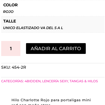
COLOR
ROJO
TALLE
UNICO ELASTIZADO VA DEL S A L
HILO
AÑADIR AL CARRITO
CHARLOTTE
ROJO
SKU:
454-2R
PARA
PORTALIGAS
CATEGORÍAS:
4BIDDEN
,
LENCERÍA SEXY
,
TANGAS & HILOS
MINI
RED
Hilo Charlotte Rojo para portaligas mini
CON