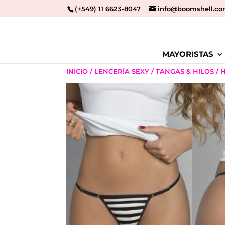
(+549) 11 6623-8047
info@boomshell.co
MAYORISTAS
INICIO
/
LENCERÍA SEXY
/
TANGAS & HILOS
/ 