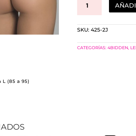
HILO
AÑADI
JOY
RAYAS
SKU:
425-2J
CON
MOÑO
CATEGORÍAS:
4BIDDEN
,
LE
FUCSIA
ATRAS
CANTIDAD
 L (85 a 95)
NADOS