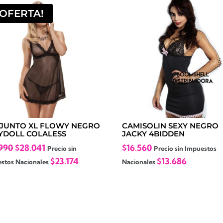
¡OFERTA!
JUNTO XL FLOWY NEGRO
CAMISOLIN SEXY NEGRO
YDOLL COLALESS
JACKY 4BIDDEN
El
El
990
$
28.041
$
16.560
Precio sin
Precio sin Impuestos
precio
precio
$
23.174
$
13.686
stos Nacionales
Nacionales
original
actual
era:
es:
$39.990.
$28.041.