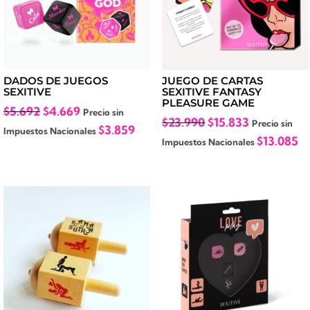
DADOS DE JUEGOS
JUEGO DE CARTAS
SEXITIVE
SEXITIVE FANTASY
PLEASURE GAME
El
El
$
5.692
$
4.669
Precio sin
El
El
$
23.990
$
15.833
Precio sin
precio
precio
$
3.859
Impuestos Nacionales
precio
precio
$
13.085
Impuestos Nacionales
original
actual
original
actual
era:
es:
era:
es:
$5.692.
$4.669.
$23.990.
$15.833.