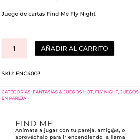
Juego de cartas Find Me Fly Night
JUEGO
AÑADIR AL CARRITO
DE
CARTAS
SKU:
FNC4003
FIND
ME
CATEGORÍAS:
FANTASÍAS & JUEGOS HOT
,
FLY NIGHT
,
JUEGOS
FLY
EN PAREJA
NIGHT
CANTIDAD
FIND ME
Anímate a jugar con tu pareja, amig@s, o
aprovéchalo para ir encendiendo la llama