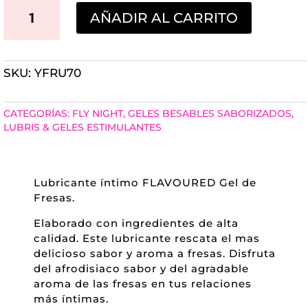
LUBRICANTE
AÑADIR AL CARRITO
FLY
NIGHT
SKU:
YFRU70
FLAVORED
FRESA
CATEGORÍAS:
FLY NIGHT
,
GELES BESABLES SABORIZADOS
,
70ML
LUBRIS & GELES ESTIMULANTES
CANTIDAD
Lubricante íntimo FLAVOURED Gel de
Fresas.
Elaborado con ingredientes de alta
calidad. Este lubricante rescata el mas
delicioso sabor y aroma a fresas. Disfruta
del afrodisiaco sabor y del agradable
aroma de las fresas en tus relaciones
más íntimas.