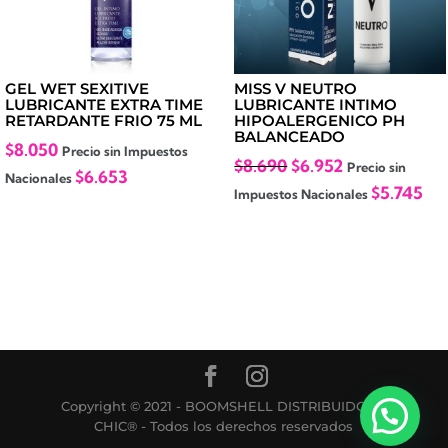
GEL WET SEXITIVE
MISS V NEUTRO
LUBRICANTE EXTRA TIME
LUBRICANTE INTIMO
RETARDANTE FRIO 75 ML
HIPOALERGENICO PH
BALANCEADO
$
8.050
Precio sin Impuestos
El
El
$
8.690
$
6.952
Precio sin
$
6.653
Nacionales
precio
precio
$
5.745
Impuestos Nacionales
original
actual
era:
es:
$8.690.
$6.952.
Copyright © 2021 - BOOMSHELL DISTRIBUIDORA
CHIC® - Todos los derechos reservados