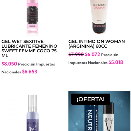
GEL WET SEXITIVE
GEL INTIMO ON WOMAN
LUBRICANTE FEMENINO
(ARGININA) 60CC
SWEET FEMME COCO 75
El
El
$
7.990
$
6.072
Precio sin
ML
precio
precio
$
5.018
Impuestos Nacionales
$
8.050
Precio sin Impuestos
original
actual
$
6.653
Nacionales
era:
es:
$7.990.
$6.072.
¡OFERTA!