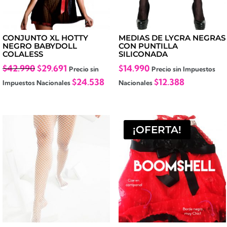
CONJUNTO XL HOTTY
MEDIAS DE LYCRA NEGRAS
NEGRO BABYDOLL
CON PUNTILLA
COLALESS
SILICONADA
El
El
$
42.990
$
29.691
$
14.990
Precio sin
Precio sin Impuestos
precio
precio
$
24.538
$
12.388
Impuestos Nacionales
Nacionales
original
actual
era:
es:
$42.990.
$29.691.
¡OFERTA!