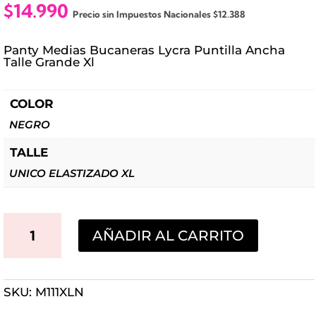
$
14.990
Precio sin Impuestos Nacionales
$
12.388
Panty Medias Bucaneras Lycra Puntilla Ancha
Talle Grande Xl
COLOR
NEGRO
TALLE
UNICO ELASTIZADO XL
MEDIAS
AÑADIR AL CARRITO
BUCANERAS
LYCRA
SKU:
M111XLN
NEGRAS