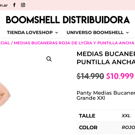
m.ar
TIENDA LOVESHOP
UNIVERSO BOOMSHELL
ECIAL
/ MEDIAS BUCANERAS ROJA DE LYCRA Y PUNTILLA ANCHA
MEDIAS BUCANER
PUNTILLA ANCHA
El
$
14.990
$
10.999
precio
original
Panty Medias Bucanera
era:
Grande XXl
$14.990
TALLE
XXL
COLOR
ROJ