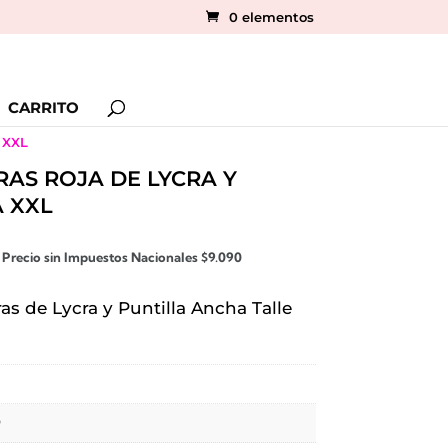
0 elementos
CARRITO
 XXL
AS ROJA DE LYCRA Y
 XXL
El
Precio sin Impuestos Nacionales
$
9.090
precio
actual
s de Lycra y Puntilla Ancha Talle
es:
.
$10.999.
O