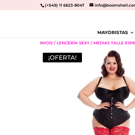
(+549) 11 6623-8047
info@boomshell.co
MAYORISTAS
INICIO
/
LENCERÍA SEXY
/
MEDIAS TALLE ESP
¡OFERTA!