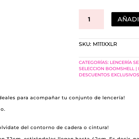
MEDIAS
AÑADI
BUCANERAS
ROJA
SKU:
M111XXLR
DE
LYCRA
CATEGORÍAS:
LENCERÍA SE
Y
SELECCION BOOMSHELL |
DESCUENTOS EXCLUSIVO
PUNTILLA
ANCHA
ideales para acompañar tu conjunto de lencería!
XXL
CANTIDAD
o.
 olvidate del contorno de cadera o cintura!
en 32cm, estirándolas llegan hasta 42cm. Es decir, 