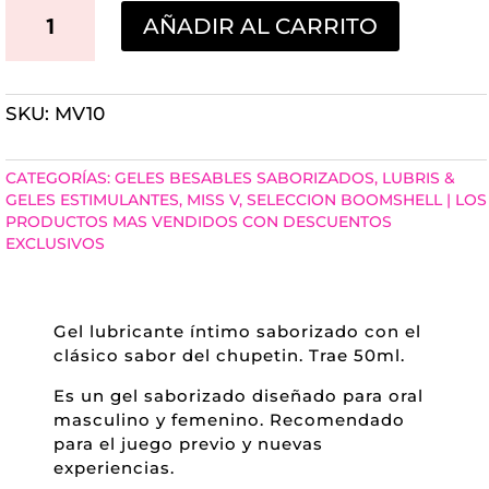
MISS
AÑADIR AL CARRITO
V
CHUPALETA
SKU:
MV10
LUBRICANTE
INTIMO
CATEGORÍAS:
GELES BESABLES SABORIZADOS
,
LUBRIS &
50ML
GELES ESTIMULANTES
,
MISS V
,
SELECCION BOOMSHELL | LOS
PRODUCTOS MAS VENDIDOS CON DESCUENTOS
CANTIDAD
EXCLUSIVOS
Gel lubricante íntimo saborizado con el
clásico sabor del chupetin. Trae 50ml.
Es un gel saborizado diseñado para oral
masculino y femenino. Recomendado
para el juego previo y nuevas
experiencias.