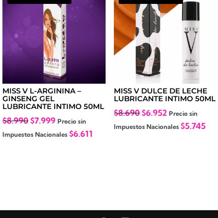
MISS V L-ARGININA –
MISS V DULCE DE LECHE
GINSENG GEL
LUBRICANTE INTIMO 50ML
LUBRICANTE INTIMO 50ML
El
El
$
8.690
$
6.952
Precio sin
El
El
$
8.990
$
7.999
Precio sin
precio
precio
$
5.745
Impuestos Nacionales
precio
precio
$
6.611
Impuestos Nacionales
original
actual
original
actual
era:
es:
era:
es:
$8.690.
$6.952.
$8.990.
$7.999.