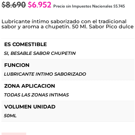
El
El
$
8.690
$
6.952
Precio sin Impuestos Nacionales
$
5.745
precio
precio
original
actual
Lubricante íntimo saborizado con el tradicional
era:
es:
sabor y aroma a chupetín. 50 Ml. Sabor Pico dulce
$8.690.
$6.952.
ES COMESTIBLE
SI, BESABLE SABOR CHUPETIN
FUNCION
LUBRICANTE INTIMO SABORIZADO
ZONA APLICACION
TODAS LAS ZONAS INTIMAS
VOLUMEN UNIDAD
50ML