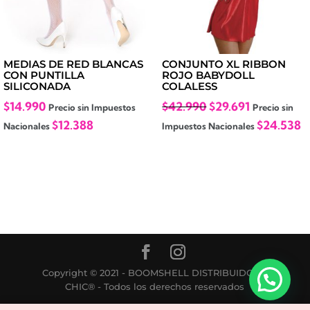
MEDIAS DE RED BLANCAS
CONJUNTO XL RIBBON
CON PUNTILLA
ROJO BABYDOLL
SILICONADA
COLALESS
El
El
$
14.990
$
42.990
$
29.691
Precio sin Impuestos
Precio sin
precio
precio
$
12.388
$
24.538
Nacionales
Impuestos Nacionales
original
actual
era:
es:
$42.990.
$29.691.
Copyright © 2021 - BOOMSHELL DISTRIBUIDORA
CHIC® - Todos los derechos reservados