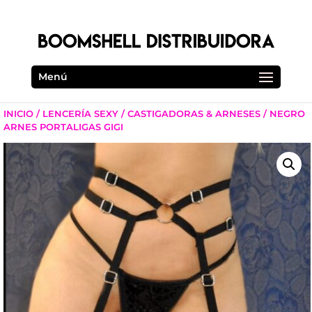
Menú
INICIO
/
LENCERÍA SEXY
/
CASTIGADORAS & ARNESES
/ NEGRO
ARNES PORTALIGAS GIGI