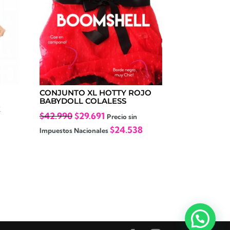
CONJUNTO XL HOTTY ROJO
BABYDOLL COLALESS
E
El
El
$
42.990
$
29.691
Precio sin
precio
precio
$
24.538
Impuestos Nacionales
original
actual
era:
es:
$42.990.
$29.691.