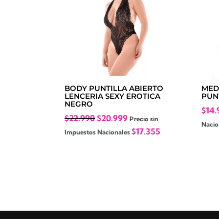
BODY PUNTILLA ABIERTO
MED
LENCERIA SEXY EROTICA
PUN
NEGRO
$
14.
El
El
$
22.990
$
20.999
Precio sin
Nacio
precio
precio
$
17.355
Impuestos Nacionales
original
actual
era:
es:
$22.990.
$20.999.