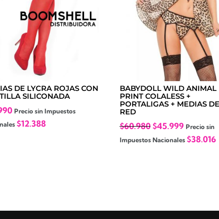
IAS DE LYCRA ROJAS CON
BABYDOLL WILD ANIMAL
TILLA SILICONADA
PRINT COLALESS +
PORTALIGAS + MEDIAS D
990
Precio sin Impuestos
RED
$
12.388
El
El
nales
$
60.980
$
45.999
Precio sin
precio
precio
$
38.016
Impuestos Nacionales
original
actual
era:
es:
$60.980.
$45.999.