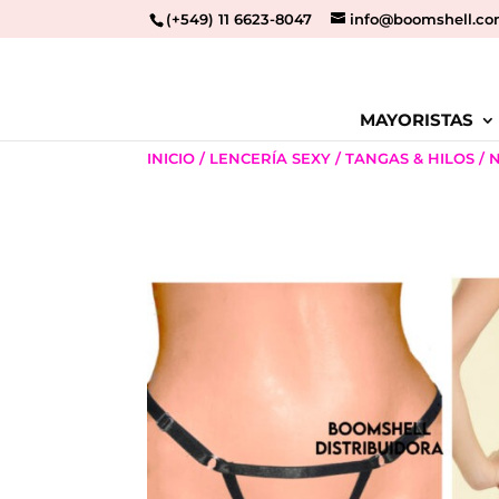
(+549) 11 6623-8047
info@boomshell.co
MAYORISTAS
INICIO
/
LENCERÍA SEXY
/
TANGAS & HILOS
/ 