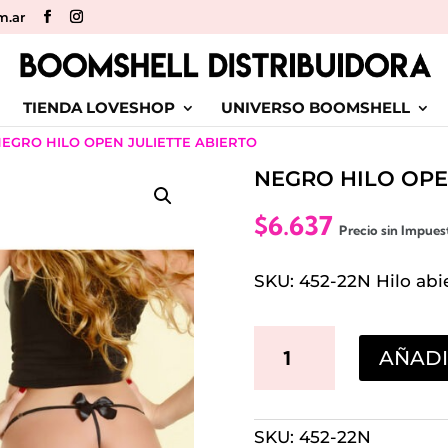
m.ar
TIENDA LOVESHOP
UNIVERSO BOOMSHELL
NEGRO HILO OPEN JULIETTE ABIERTO
NEGRO HILO OPE
$
6.637
Precio sin Impues
SKU: 452-22N Hilo abi
NEGRO
AÑADI
HILO
OPEN
SKU:
452-22N
JULIETTE