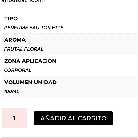
$37.078.
$25.469.
afrodisiac 100ml
TIPO
PERFUME EAU TOILETTE
AROMA
FRUTAL FLORAL
ZONA APLICACION
CORPORAL
VOLUMEN UNIDAD
100ML
PERFUME
AÑADIR AL CARRITO
HOT
INEVITABLE