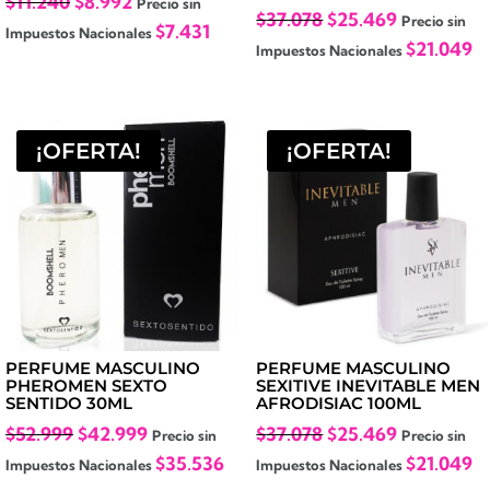
El
El
$
11.240
$
8.992
Precio sin
El
El
$
37.078
$
25.469
Precio sin
precio
precio
$
7.431
Impuestos Nacionales
precio
precio
$
21.049
Impuestos Nacionales
original
actual
original
actual
era:
es:
era:
es:
$11.240.
$8.992.
$37.078.
$25.469.
¡OFERTA!
¡OFERTA!
PERFUME MASCULINO
PERFUME MASCULINO
PHEROMEN SEXTO
SEXITIVE INEVITABLE MEN
SENTIDO 30ML
AFRODISIAC 100ML
El
El
El
El
$
52.999
$
42.999
$
37.078
$
25.469
Precio sin
Precio sin
precio
precio
precio
precio
$
35.536
$
21.049
Impuestos Nacionales
Impuestos Nacionales
original
actual
original
actual