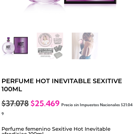
PERFUME HOT INEVITABLE SEXITIVE
100ML
El
El
$
37.078
$
25.469
Precio sin Impuestos Nacionales
$
21.04
precio
precio
9
original
actual
era:
es:
Perfume femenino Sexitive Hot Inevitable