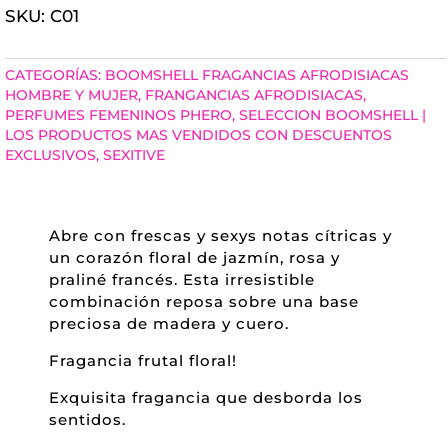
SKU:
C01
SEXITIVE
100ML
CATEGORÍAS:
BOOMSHELL FRAGANCIAS AFRODISIACAS
CANTIDAD
HOMBRE Y MUJER
,
FRANGANCIAS AFRODISIACAS
,
PERFUMES FEMENINOS PHERO
,
SELECCION BOOMSHELL |
LOS PRODUCTOS MAS VENDIDOS CON DESCUENTOS
EXCLUSIVOS
,
SEXITIVE
Abre con frescas y sexys notas cítricas y
un corazón floral de jazmín, rosa y
praliné francés. Esta irresistible
combinación reposa sobre una base
preciosa de madera y cuero.
Fragancia frutal floral!
Exquisita fragancia que desborda los
sentidos.