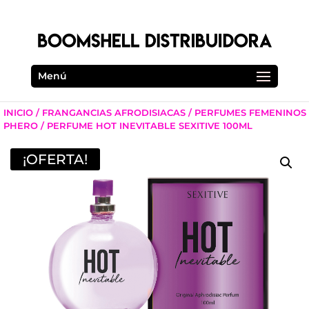
Menú
INICIO
/
FRANGANCIAS AFRODISIACAS
/
PERFUMES FEMENINOS
PHERO
/ PERFUME HOT INEVITABLE SEXITIVE 100ML
¡OFERTA!