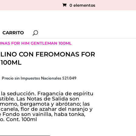
0 elementos
CARRITO
NAS FOR HIM GENTLEMAN 100ML
LINO CON FEROMONAS FOR
 100ML
El
Precio sin Impuestos Nacionales
$
21.049
precio
actual
la seducción. Fragancia de espíritu
es:
stible. Las Notas de Salida son
amomo, bergamota y abrótano; las
$25.469.
anela, flor de azahar del naranjo y
e Fondo son vainilla, haba tonka,
o. Cont. 100ml