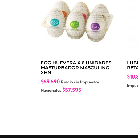
EGG HUEVERA X 6 UNIDADES
LUB
MASTURBADOR MASCULINO
RET
XHN
$
10.
$
69.690
Precio sin Impuestos
Impue
$
57.595
Nacionales