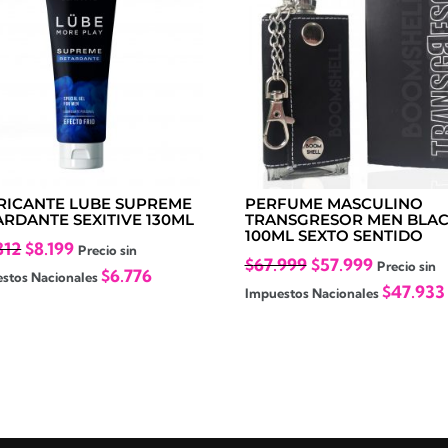
RICANTE LUBE SUPREME
PERFUME MASCULINO
ARDANTE SEXITIVE 130ML
TRANSGRESOR MEN BLA
100ML SEXTO SENTIDO
El
El
812
$
8.199
Precio sin
El
El
$
67.999
$
57.999
Precio sin
precio
precio
$
6.776
stos Nacionales
precio
precio
$
47.933
Impuestos Nacionales
original
actual
original
actual
era:
es:
era:
es:
$10.812.
$8.199.
$67.999.
$57.999.