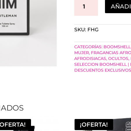
PERFUME
AÑADI
MASCULINO
CON
SKU:
FHG
FEROMONAS
FOR
CATEGORÍAS:
BOOMSHELL 
HIM
MUJER
,
FRAGANCIAS AFRO
AFRODISIACAS
,
OCULTOS
,
GENTLEMAN
SELECCION BOOMSHELL |
DESCUENTOS EXCLUSIVO
100ML
CANTIDAD
NADOS
¡OFERTA!
¡OFERTA!