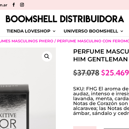
m.ar
TIENDA LOVESHOP
UNIVERSO BOOMSHELL
UMES MASCULINOS PHERO
/ PERFUME MASCULINO CON FEROMO
PERFUME MASCU
HIM GENTLEMAN
El
$
37.078
$
25.469
precio
original
SKU: FHG El aroma de 
era:
audaz, intenso e irresi
lavanda, menta, card
$37.078.
Notas de Corazón son c
alcaravea; las Notas d
ámbar, sándalo y cedr