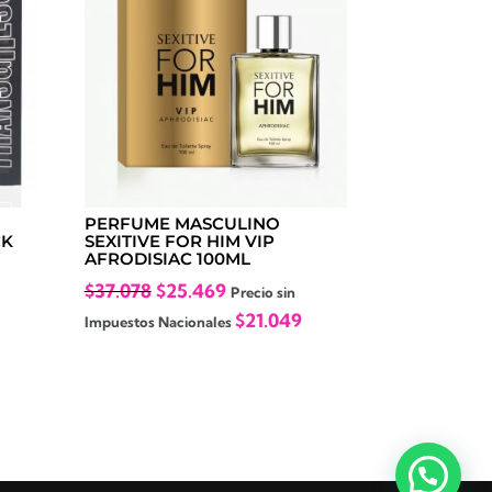
PERFUME MASCULINO
CK
SEXITIVE FOR HIM VIP
AFRODISIAC 100ML
El
El
$
37.078
$
25.469
Precio sin
precio
precio
$
21.049
Impuestos Nacionales
original
actual
era:
es:
$37.078.
$25.469.