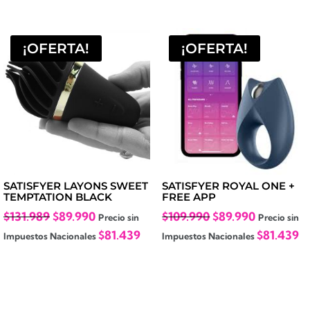
$98.989.
$84.990.
¡OFERTA!
¡OFERTA!
SATISFYER LAYONS SWEET
SATISFYER ROYAL ONE +
TEMPTATION BLACK
FREE APP
El
El
El
El
$
131.989
$
89.990
$
109.990
$
89.990
Precio sin
Precio sin
precio
precio
precio
precio
$
81.439
$
81.439
Impuestos Nacionales
Impuestos Nacionales
original
actual
original
actual
era:
es:
era:
es:
$131.989.
$89.990.
$109.990.
$89.990.