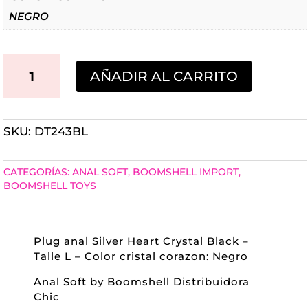
NEGRO
PLUG
AÑADIR AL CARRITO
ANAL
SILVER
SKU:
DT243BL
HEART
CRYSTAL
CATEGORÍAS:
ANAL SOFT
,
BOOMSHELL IMPORT
,
BLACK
BOOMSHELL TOYS
CORAZON
NEGRO
Plug anal Silver Heart Crystal Black –
TALLE
Talle L – Color cristal corazon: Negro
L
Anal Soft by Boomshell Distribuidora
Chic
CANTIDAD