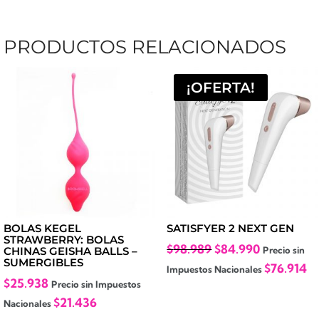
PRODUCTOS RELACIONADOS
¡OFERTA!
BOLAS KEGEL
SATISFYER 2 NEXT GEN
STRAWBERRY: BOLAS
El
El
$
98.989
$
84.990
Precio sin
CHINAS GEISHA BALLS –
SUMERGIBLES
precio
precio
$
76.914
Impuestos Nacionales
$
25.938
original
actual
Precio sin Impuestos
$
21.436
era:
es:
Nacionales