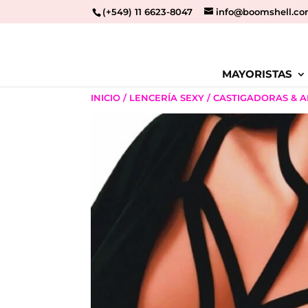
(+549) 11 6623-8047
info@boomshell.co
MAYORISTAS
INICIO
/
LENCERÍA SEXY
/
CASTIGADORAS & 