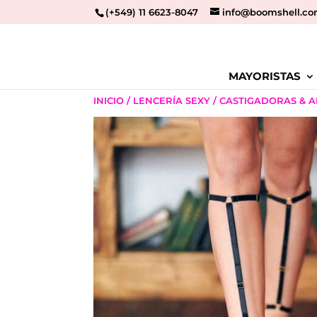
(+549) 11 6623-8047
info@boomshell.co
MAYORISTAS
INICIO
/
LENCERÍA SEXY
/
CASTIGADORAS & 