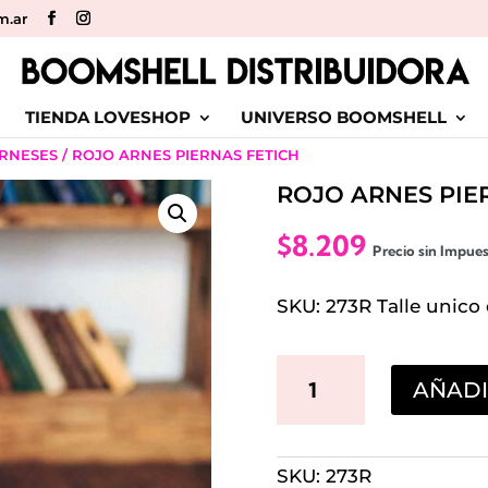
m.ar
TIENDA LOVESHOP
UNIVERSO BOOMSHELL
ARNESES
/ ROJO ARNES PIERNAS FETICH
ROJO ARNES PIE
$
8.209
Precio sin Impue
SKU: 273R Talle unico 
ROJO
AÑADI
ARNES
PIERNAS
SKU:
273R
FETICH