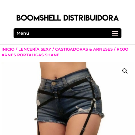
Menú
INICIO
/
LENCERÍA SEXY
/
CASTIGADORAS & ARNESES
/ ROJO
ARNES PORTALIGAS SHANE