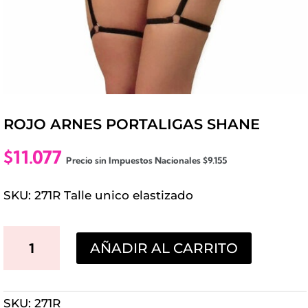
ROJO ARNES PORTALIGAS SHANE
$
11.077
Precio sin Impuestos Nacionales
$
9.155
SKU: 271R Talle unico elastizado
ROJO
AÑADIR AL CARRITO
ARNES
PORTALIGAS
SKU:
271R
SHANE