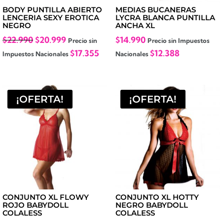
BODY PUNTILLA ABIERTO
MEDIAS BUCANERAS
LENCERIA SEXY EROTICA
LYCRA BLANCA PUNTILLA
NEGRO
ANCHA XL
El
El
$
22.990
$
20.999
$
14.990
Precio sin
Precio sin Impuestos
precio
precio
$
17.355
$
12.388
Impuestos Nacionales
Nacionales
original
actual
era:
es:
$22.990.
$20.999.
¡OFERTA!
¡OFERTA!
CONJUNTO XL FLOWY
CONJUNTO XL HOTTY
ROJO BABYDOLL
NEGRO BABYDOLL
COLALESS
COLALESS