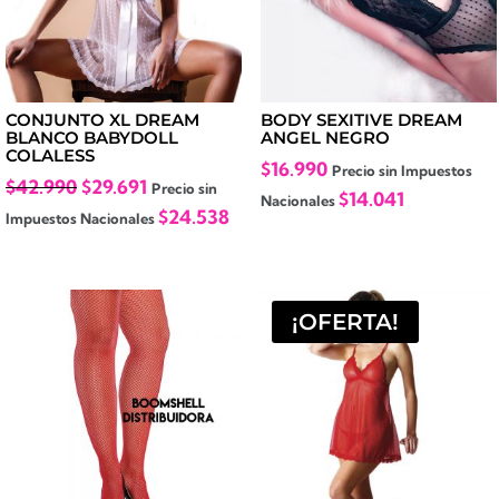
CONJUNTO XL DREAM
BODY SEXITIVE DREAM
BLANCO BABYDOLL
ANGEL NEGRO
COLALESS
$
16.990
Precio sin Impuestos
El
El
$
42.990
$
29.691
Precio sin
$
14.041
Nacionales
precio
precio
$
24.538
Impuestos Nacionales
original
actual
era:
es:
$42.990.
$29.691.
¡OFERTA!