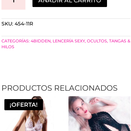
AÑADIR AL CARRITO
COLALESS
OPEN
SKU:
454-11R
CHARLOTTE
ABIERTA
CATEGORÍAS:
4BIDDEN
,
LENCERÍA SEXY
,
OCULTOS
,
TANGAS &
CANTIDAD
HILOS
PRODUCTOS RELACIONADOS
¡OFERTA!