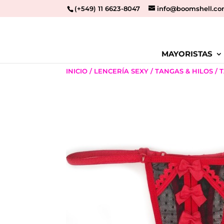
(+549) 11 6623-8047
info@boomshell.co
MAYORISTAS
INICIO
/
LENCERÍA SEXY
/
TANGAS & HILOS
/ 