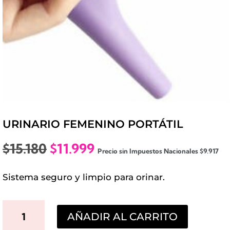
URINARIO FEMENINO PORTÁTIL
El
El
$
15.180
$
11.999
Precio sin Impuestos Nacionales
$
9.917
precio
precio
original
actual
Sistema seguro y limpio para orinar.
era:
es:
$15.180.
$11.999.
URINARIO
AÑADIR AL CARRITO
FEMENINO