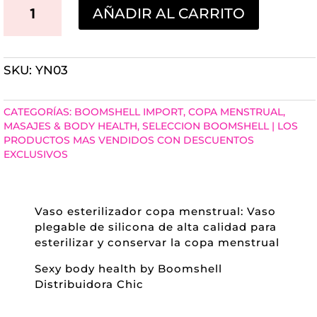
VASO
AÑADIR AL CARRITO
ESTERILIZADOR
COPA
SKU:
YN03
MENSTRUAL
CANTIDAD
CATEGORÍAS:
BOOMSHELL IMPORT
,
COPA MENSTRUAL
,
MASAJES & BODY HEALTH
,
SELECCION BOOMSHELL | LOS
PRODUCTOS MAS VENDIDOS CON DESCUENTOS
EXCLUSIVOS
Vaso esterilizador copa menstrual: Vaso
plegable de silicona de alta calidad para
esterilizar y conservar la copa menstrual
Sexy body health by Boomshell
Distribuidora Chic