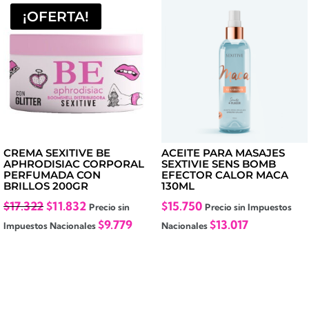
$9.028.
$7.493.
¡OFERTA!
CREMA SEXITIVE BE
ACEITE PARA MASAJES
APHRODISIAC CORPORAL
SEXTIVIE SENS BOMB
PERFUMADA CON
EFECTOR CALOR MACA
BRILLOS 200GR
130ML
El
El
$
17.322
$
11.832
$
15.750
Precio sin
Precio sin Impuestos
precio
precio
$
9.779
$
13.017
Impuestos Nacionales
Nacionales
original
actual
era:
es:
$17.322.
$11.832.