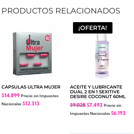
PRODUCTOS RELACIONADOS
¡OFERTA!
CAPSULAS ULTRA MUJER
ACEITE Y LUBRICANTE
DUAL 2 EN 1 SEXITIVE
$
14.899
Precio sin Impuestos
DESIRE COCONUT 60ML
$
12.313
El
El
Nacionales
$
9.028
$
7.493
Precio sin
precio
precio
$
6.193
Impuestos Nacionales
original
actual
era:
es: