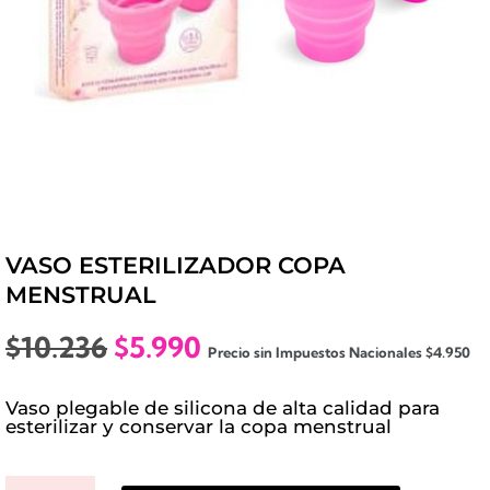
VASO ESTERILIZADOR COPA
MENSTRUAL
El
El
$
10.236
$
5.990
Precio sin Impuestos Nacionales
$
4.950
precio
precio
original
actual
Vaso plegable de silicona de alta calidad para
era:
es:
esterilizar y conservar la copa menstrual
$10.236.
$5.990.