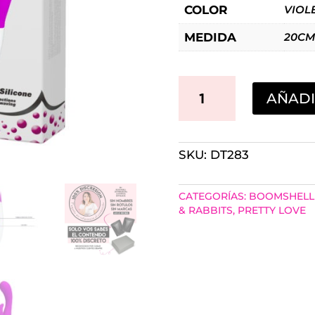
COLOR
VIOL
MEDIDA
20CM
VIBRO
AÑADI
G
SPOT
SKU:
DT283
DUAL
ARTHUR
CATEGORÍAS:
BOOMSHELL
WAVING
& RABBITS
,
PRETTY LOVE
TOUCH
PRETTY
LOVE
CANTIDAD