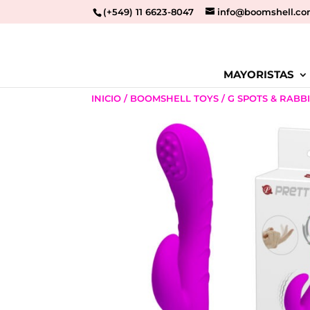
(+549) 11 6623-8047
info@boomshell.co
MAYORISTAS
INICIO
/
BOOMSHELL TOYS
/
G SPOTS & RABB