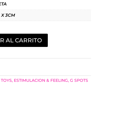
ETA
 X 3CM
R AL CARRITO
 TOYS
,
ESTIMULACION & FEELING
,
G SPOTS