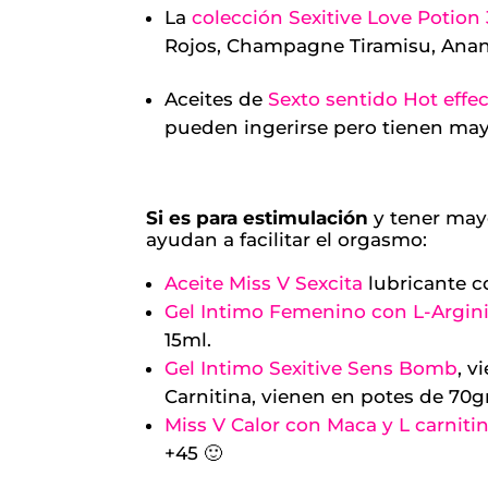
La
colección Sexitive Love Potion
Rojos, Champagne Tiramisu, Anan
Aceites de
Sexto sentido Hot effe
pueden ingerirse pero tienen may
Si es para estimulación
y tener mayo
ayudan a facilitar el orgasmo:
Aceite Miss V Sexcita
lubricante c
Gel Intimo Femenino con L-Arginin
15ml.
Gel Intimo Sexitive Sens Bomb
, v
Carnitina, vienen en potes de 70gr
Miss V Calor con Maca y L carniti
+45 🙂