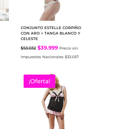
E
CONJUNTO ESTELLE CORPIÑO
CON ARO + TANGA BLANCO Y
CELESTE
El
El
$
39.999
$
53.032
Precio sin
precio
precio
Impuestos Nacionales
$
33.057
original
actual
era:
es:
¡Oferta!
$53.032.
$39.999.