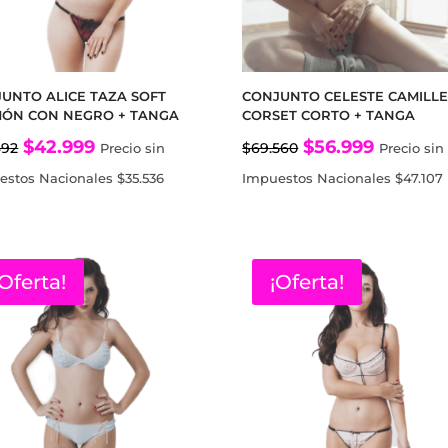
UNTO ALICE TAZA SOFT
CONJUNTO CELESTE CAMILL
MÓN CON NEGRO + TANGA
CORSET CORTO + TANGA
El
El
El
El
$
42.999
$
56.999
392
$
69.560
Precio sin
Precio sin
precio
precio
precio
precio
estos Nacionales
$
35.536
Impuestos Nacionales
$
47.107
original
actual
original
actual
era:
es:
era:
es:
$62.392.
$42.999.
$69.560.
$56.999.
¡Oferta!
¡Oferta!