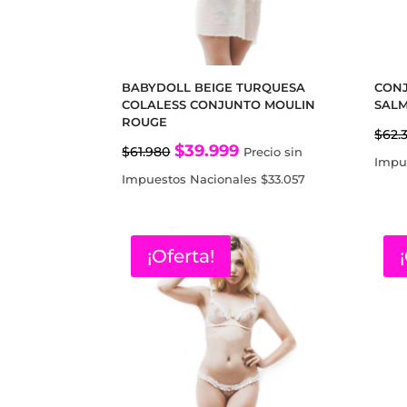
BABYDOLL BEIGE TURQUESA
CONJ
COLALESS CONJUNTO MOULIN
SAL
ROUGE
$
62.
El
El
$
39.999
$
61.980
Precio sin
Impu
precio
precio
Impuestos Nacionales
$
33.057
original
actual
era:
es:
¡Oferta!
$61.980.
$39.999.