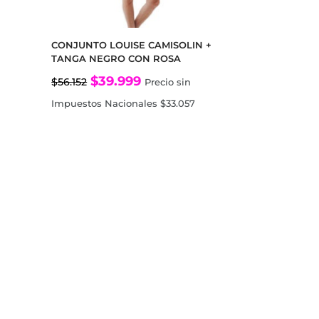
CONJUNTO LOUISE CAMISOLIN +
TANGA NEGRO CON ROSA
El
El
$
39.999
$
56.152
Precio sin
precio
precio
Impuestos Nacionales
$
33.057
original
actual
era:
es:
$56.152.
$39.999.