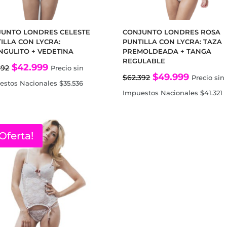
UNTO LONDRES CELESTE
CONJUNTO LONDRES ROSA
ILLA CON LYCRA:
PUNTILLA CON LYCRA: TAZA
NGULITO + VEDETINA
PREMOLDEADA + TANGA
REGULABLE
El
El
$
42.999
392
Precio sin
El
El
$
49.999
$
62.392
Precio sin
precio
precio
estos Nacionales
$
35.536
precio
precio
Impuestos Nacionales
$
41.321
original
actual
original
actual
era:
es:
era:
es:
$62.392.
$42.999.
¡Oferta!
$62.392.
$49.999.