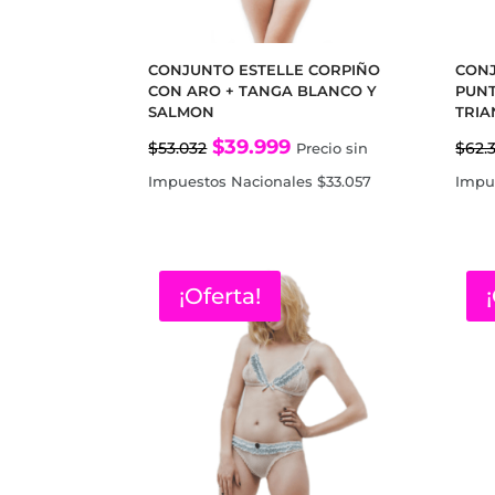
CONJUNTO ESTELLE CORPIÑO
CONJ
CON ARO + TANGA BLANCO Y
PUNT
SALMON
TRIA
El
El
$
39.999
$
53.032
$
62.
Precio sin
precio
precio
Impuestos Nacionales
$
33.057
Impu
original
actual
era:
es:
$53.032.
$39.999.
¡Oferta!