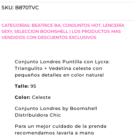
SKU:
B870TVC
PUNTILLA
CON
CATEGORÍAS:
BEATRICE BA
,
CONJUNTOS HOT
,
LENCERÍA
LYCRA:
SEXY
,
SELECCION BOOMSHELL | LOS PRODUCTOS MAS
VENDIDOS CON DESCUENTOS EXCLUSIVOS
TRIANGULITO
+
VEDETINA
Conjunto Londres Puntilla con Lycra:
Triangulito + Vedetina celeste con
CANTIDAD
pequeños detalles en color natural
Talle:
95
Color:
Celeste
Conjunto Londres by Boomshell
Distribuidora Chic
Para un mejor cuidado de la prenda
recomendamos lavarla a mano