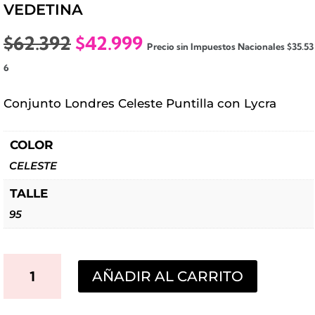
VEDETINA
El
El
$
62.392
$
42.999
Precio sin Impuestos Nacionales
$
35.53
precio
precio
6
original
actual
era:
es:
Conjunto Londres Celeste Puntilla con Lycra
$62.392.
$42.999.
COLOR
CELESTE
TALLE
95
CONJUNTO
AÑADIR AL CARRITO
LONDRES
CELESTE