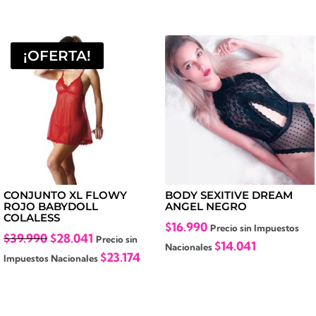
original
actual
era:
es:
era:
es:
$42.990.
$29.691.
$60.980.
$45.999.
¡OFERTA!
CONJUNTO XL FLOWY
BODY SEXITIVE DREAM
ROJO BABYDOLL
ANGEL NEGRO
COLALESS
$
16.990
Precio sin Impuestos
El
El
$
39.990
$
28.041
Precio sin
$
14.041
Nacionales
precio
precio
$
23.174
Impuestos Nacionales
original
actual
era:
es:
$39.990.
$28.041.