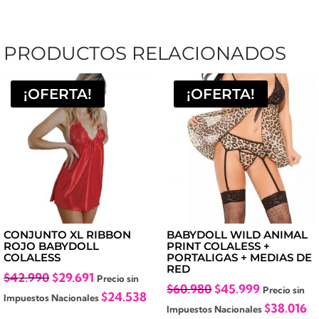
PRODUCTOS RELACIONADOS
¡OFERTA!
¡OFERTA!
CONJUNTO XL RIBBON
BABYDOLL WILD ANIMAL
ROJO BABYDOLL
PRINT COLALESS +
COLALESS
PORTALIGAS + MEDIAS DE
RED
El
El
$
42.990
$
29.691
Precio sin
El
El
$
60.980
$
45.999
Precio sin
precio
precio
$
24.538
Impuestos Nacionales
precio
precio
$
38.016
Impuestos Nacionales
original
actual