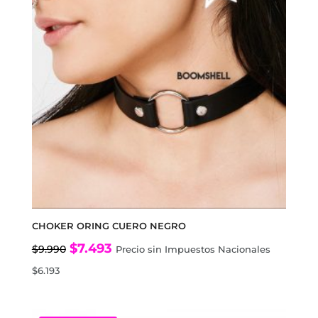
CHOKER ORING CUERO NEGRO
El
El
$
7.493
$
9.990
Precio sin Impuestos Nacionales
precio
precio
$
6.193
original
actual
era:
es: