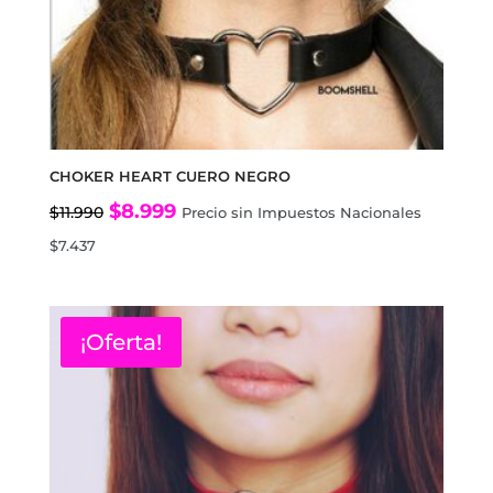
CHOKER HEART CUERO NEGRO
El
El
$
8.999
$
11.990
Precio sin Impuestos Nacionales
precio
precio
$
7.437
original
actual
era:
es:
$11.990.
$8.999.
¡Oferta!