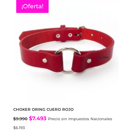
$9.990.
$7.493.
¡Oferta!
CHOKER ORING CUERO ROJO
El
El
$
7.493
$
9.990
Precio sin Impuestos Nacionales
precio
precio
$
6.193