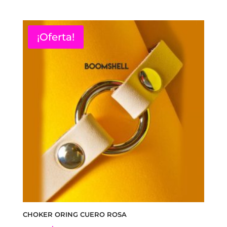
original
actual
era:
es:
$9.990.
$7.493.
¡Oferta!
CHOKER ORING CUERO ROSA