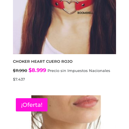
CHOKER HEART CUERO ROJO
El
El
$
8.999
$
11.990
Precio sin Impuestos Nacionales
precio
precio
$
7.437
original
actual
era:
es:
$11.990.
$8.999.
¡Oferta!