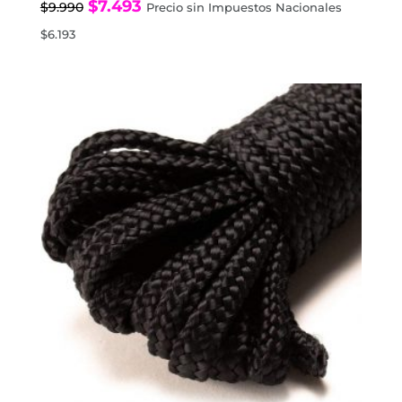
El
El
$
7.493
$
9.990
Precio sin Impuestos Nacionales
precio
precio
$
6.193
original
actual
era:
es:
$9.990.
$7.493.