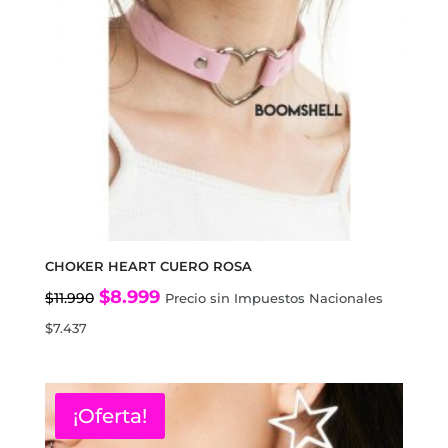
CHOKER HEART CUERO ROSA
El
El
$
8.999
$
11.990
Precio sin Impuestos Nacionales
precio
precio
$
7.437
original
actual
era:
es:
$11.990.
$8.999.
¡Oferta!