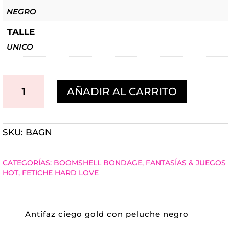
NEGRO
TALLE
UNICO
ANTIFAZ
AÑADIR AL CARRITO
CIEGO
COLOR
SKU:
BAGN
GOLD
CON
CATEGORÍAS:
BOOMSHELL BONDAGE
,
FANTASÍAS & JUEGOS
PELUCHE
HOT
,
FETICHE HARD LOVE
NEGRO
CANTIDAD
Antifaz ciego gold con peluche negro