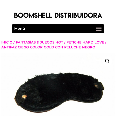
Menú
INICIO
/
FANTASÍAS & JUEGOS HOT
/
FETICHE HARD LOVE
/
ANTIFAZ CIEGO COLOR GOLD CON PELUCHE NEGRO