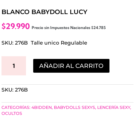
BLANCO BABYDOLL LUCY
$
29.990
Precio sin Impuestos Nacionales
$
24.785
SKU: 276B Talle unico Regulable
BLANCO
AÑADIR AL CARRITO
BABYDOLL
LUCY
SKU:
276B
CANTIDAD
CATEGORÍAS:
4BIDDEN
,
BABYDOLLS SEXYS
,
LENCERÍA SEXY
,
OCULTOS