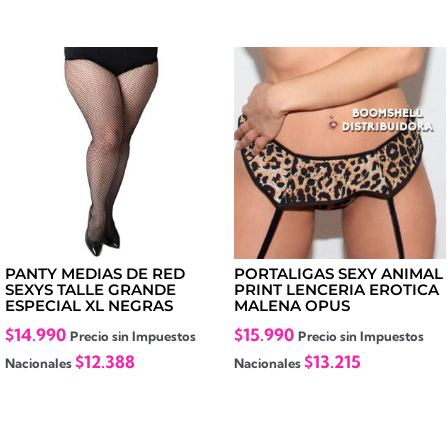
original
actual
era:
es:
$60.980.
$45.999.
PANTY MEDIAS DE RED
PORTALIGAS SEXY ANIMAL
SEXYS TALLE GRANDE
PRINT LENCERIA EROTICA
ESPECIAL XL NEGRAS
MALENA OPUS
$
14.990
$
15.990
Precio sin Impuestos
Precio sin Impuestos
$
12.388
$
13.215
Nacionales
Nacionales