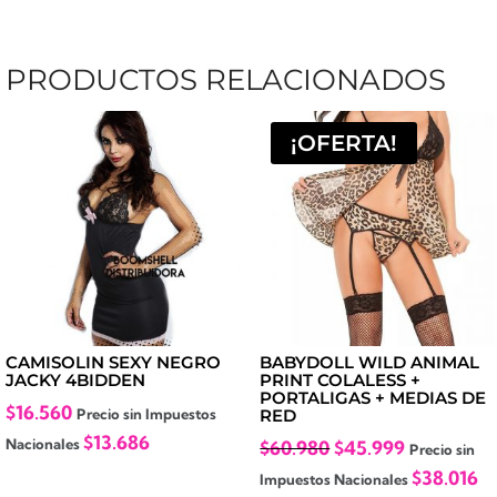
PRODUCTOS RELACIONADOS
¡OFERTA!
CAMISOLIN SEXY NEGRO
BABYDOLL WILD ANIMAL
JACKY 4BIDDEN
PRINT COLALESS +
PORTALIGAS + MEDIAS DE
$
16.560
Precio sin Impuestos
RED
$
13.686
El
El
Nacionales
$
60.980
$
45.999
Precio sin
precio
precio
$
38.016
Impuestos Nacionales