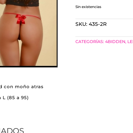
Sin existencias
SKU:
435-2R
CATEGORÍAS:
4BIDDEN
,
LE
ed con moño atras
 L (85 a 95)
NADOS