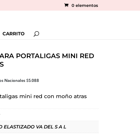
0 elementos
CARRITO
PARA PORTALIGAS MINI RED
S
tos Nacionales
$
5.088
rtaligas mini red con moño atras
O
 ELASTIZADO VA DEL S A L