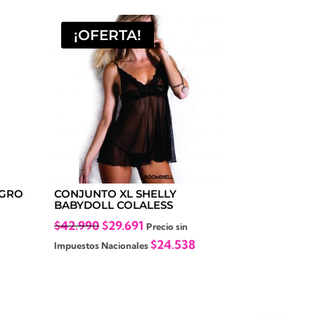
¡OFERTA!
EGRO
CONJUNTO XL SHELLY
BABYDOLL COLALESS
El
El
$
42.990
$
29.691
Precio sin
precio
precio
$
24.538
Impuestos Nacionales
original
actual
era:
es:
$42.990.
$29.691.