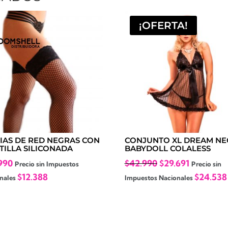
¡OFERTA!
IAS DE RED NEGRAS CON
CONJUNTO XL DREAM N
TILLA SILICONADA
BABYDOLL COLALESS
El
El
990
$
42.990
$
29.691
Precio sin Impuestos
Precio sin
precio
precio
$
12.388
$
24.538
nales
Impuestos Nacionales
original
actual
era:
es:
$42.990.
$29.691.