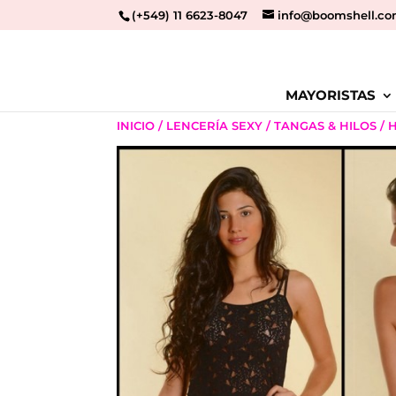
(+549) 11 6623-8047
info@boomshell.co
MAYORISTAS
INICIO
/
LENCERÍA SEXY
/
TANGAS & HILOS
/ 