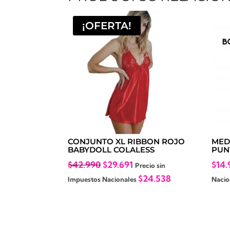
¡OFERTA!
CONJUNTO XL RIBBON ROJO
MED
BABYDOLL COLALESS
PUN
El
El
$
42.990
$
29.691
$
14.
Precio sin
precio
precio
$
24.538
Impuestos Nacionales
Nacio
original
actual
era:
es:
$42.990.
$29.691.