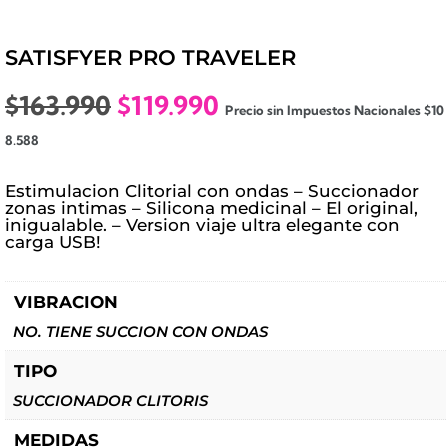
SATISFYER PRO TRAVELER
El
El
$
163.990
$
119.990
Precio sin Impuestos Nacionales
$
10
precio
precio
8.588
original
actual
era:
es:
Estimulacion Clitorial con ondas – Succionador
$163.990.
$119.990.
zonas intimas – Silicona medicinal – El original,
inigualable. – Version viaje ultra elegante con
carga USB!
VIBRACION
NO. TIENE SUCCION CON ONDAS
TIPO
SUCCIONADOR CLITORIS
MEDIDAS