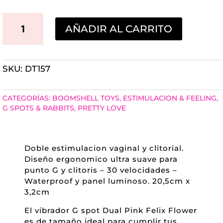
VIBRO
AÑADIR AL CARRITO
G
SPOT
SKU:
DT157
DUAL
PINK
CATEGORÍAS:
BOOMSHELL TOYS
,
ESTIMULACION & FEELING
,
FELIX
G SPOTS & RABBITS
,
PRETTY LOVE
FLOWER
PRETTY
Doble estimulacion vaginal y clitorial.
LOVE
Diseño ergonomico ultra suave para
punto G y clitoris – 30 velocidades –
CANTIDAD
Waterproof y panel luminoso. 20,5cm x
3,2cm
El vibrador G spot Dual Pink Felix Flower
es de tamaño ideal para cumplir tus