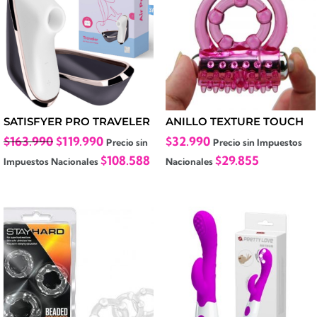
SATISFYER PRO TRAVELER
ANILLO TEXTURE TOUCH
El
El
$
163.990
$
119.990
$
32.990
Precio sin
Precio sin Impuestos
precio
precio
$
108.588
$
29.855
Impuestos Nacionales
Nacionales
original
actual
era:
es:
$163.990.
$119.990.