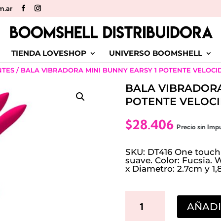
m.ar
TIENDA LOVESHOP
UNIVERSO BOOMSHELL
NTES
/ BALA VIBRADORA MINI BUNNY EARSY 1 POTENTE VELOCI
BALA VIBRADORA
POTENTE VELOC
$
28.406
Precio sin Imp
SKU: DT416 One touch 
suave. Color: Fucsia. 
x Diametro: 2.7cm y 1,
BALA
AÑADI
VIBRADORA