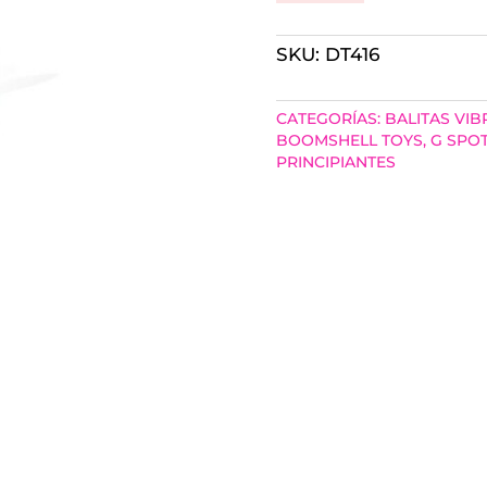
MINI
SKU:
DT416
BUNNY
EARSY
CATEGORÍAS:
BALITAS VI
1
BOOMSHELL TOYS
,
G SPOT
PRINCIPIANTES
POTENTE
VELOCIDAD
CANTIDAD